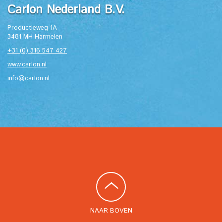
Carlon Nederland B.V.
Productieweg 1A
3481 MH Harmelen
+31 (0) 316 547 427
www.carlon.nl
info@carlon.nl
NAAR BOVEN