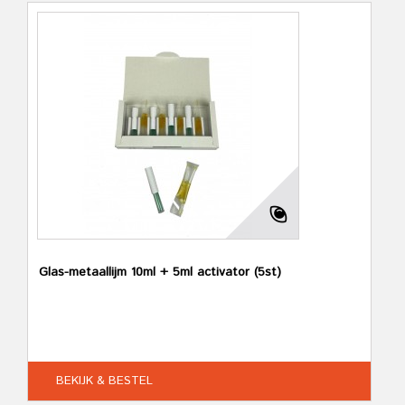
Glas-metaallijm 10ml + 5ml activator (5st)
BEKIJK & BESTEL