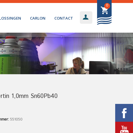
0
LOSSINGEN
CARLON
CONTACT
ertin 1,0mm Sn60Pb40
mmer:
551050