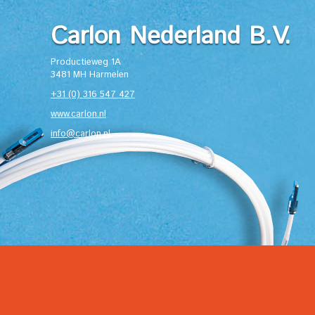
Carlon Nederland B.V.
Productieweg 1A
3481 MH Harmelen
+31 (0) 316 547 427
www.carlon.nl
info@carlon.nl