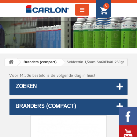
0
Branders (compact)
Soldeertin 1,5mm Sn60Pb40 250gr
Voor 14.30u besteld is de volgende dag in huis!
ZOEKEN
BRANDERS (COMPACT)