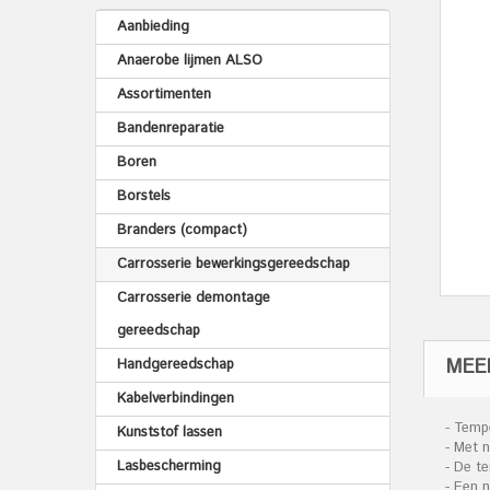
Aanbieding
Anaerobe lijmen ALSO
Assortimenten
Bandenreparatie
Boren
Borstels
Branders (compact)
Carrosserie bewerkingsgereedschap
Carrosserie demontage
gereedschap
MEE
Handgereedschap
Kabelverbindingen
- Temp
Kunststof lassen
- Met 
Lasbescherming
- De t
- Een 