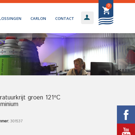
0
LOSSINGEN
CARLON
CONTACT
atuurkrijt groen 121ºC
uminium
mmer:
301537