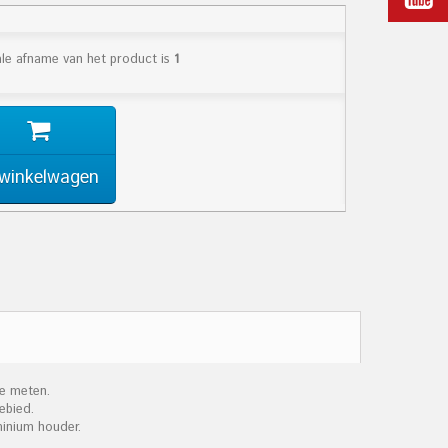
le afname van het product is
1
 winkelwagen
te meten.
ebied.
minium houder.