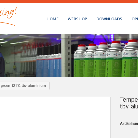
HOME
WEBSHOP
DOWNLOADS
OP
t groen 121ºC tbv aluminium
Temper
tbv al
Artikelnu