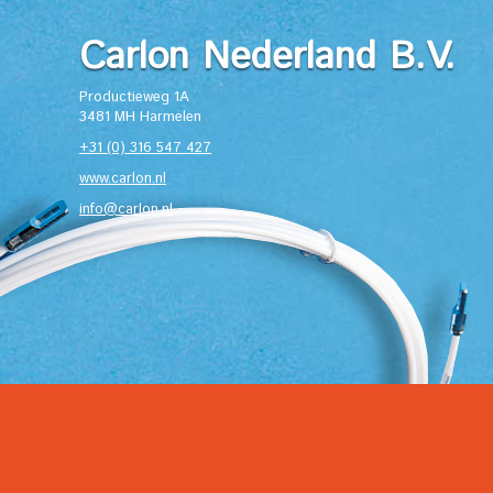
Carlon Nederland B.V.
Productieweg 1A
3481 MH Harmelen
+31 (0) 316 547 427
www.carlon.nl
info@carlon.nl