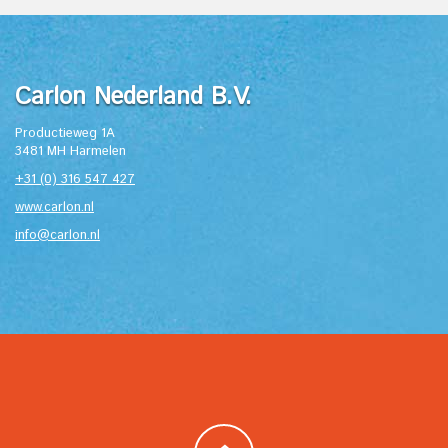
Carlon Nederland B.V.
Productieweg 1A
3481 MH Harmelen
+31 (0) 316 547 427
www.carlon.nl
info@carlon.nl