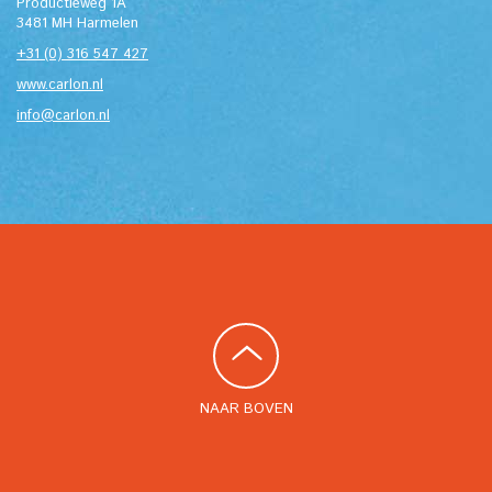
Productieweg 1A
3481 MH Harmelen
+31 (0) 316 547 427
www.carlon.nl
info@carlon.nl
NAAR BOVEN