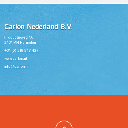
Carlon Nederland B.V.
Productieweg 1A
3481 MH Harmelen
+31 (0) 316 547 427
www.carlon.nl
info@carlon.nl