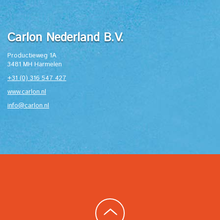
Carlon Nederland B.V.
Productieweg 1A
3481 MH Harmelen
+31 (0) 316 547 427
www.carlon.nl
info@carlon.nl