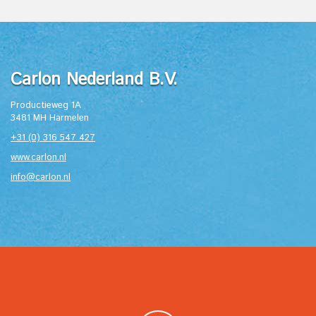
Carlon Nederland B.V.
Productieweg 1A
3481 MH Harmelen
+31 (0) 316 547 427
www.carlon.nl
info@carlon.nl