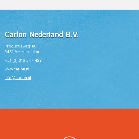
Carlon Nederland B.V.
Productieweg 1A
3481 MH Harmelen
+31 (0) 316 547 427
www.carlon.nl
info@carlon.nl