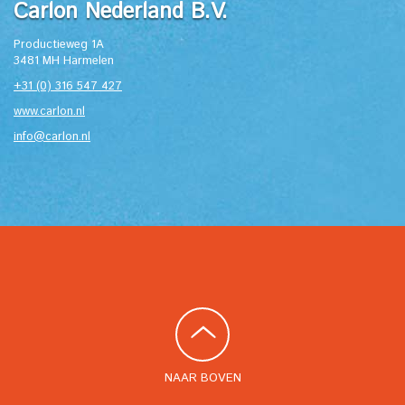
Carlon Nederland B.V.
Productieweg 1A
3481 MH Harmelen
+31 (0) 316 547 427
www.carlon.nl
info@carlon.nl
NAAR BOVEN