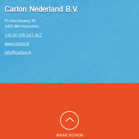
Carlon Nederland B.V.
Productieweg 1A
3481 MH Harmelen
+31 (0) 316 547 427
www.carlon.nl
info@carlon.nl
NAAR BOVEN