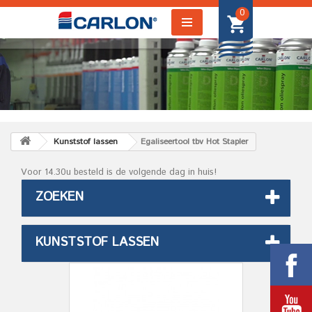
0
Kunststof lassen
Egaliseertool tbv Hot Stapler
Voor 14.30u besteld is de volgende dag in huis!
ZOEKEN
KUNSTSTOF LASSEN