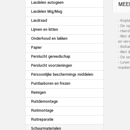
Lasdelen autogeen
MEE
Lasdelen Mig/Mag
Lasdraad
- Kopl
- De o
Lijmen en kitten
- Hier
- Met 
Onderhoud en lakken
en ver
- Beha
Papier
- Met 
Perslucht gereedschap
- De se
- Lever
Perslucht voorzieningen
masker,
Persoonlijke beschermings middelen
Puntlasboren en frezen
Reinigen
Ruitdemontage
Ruitmontage
Ruitreparatie
Schuurmaterialen