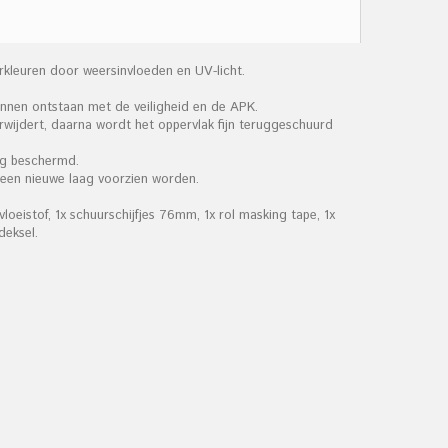
rkleuren door weersinvloeden en UV-licht.
unnen ontstaan met de veiligheid en de APK.
wijdert, daarna wordt het oppervlak fijn teruggeschuurd
ng beschermd.
 een nieuwe laag voorzien worden.
loeistof, 1x schuurschijfjes 76mm, 1x rol masking tape, 1x
deksel.