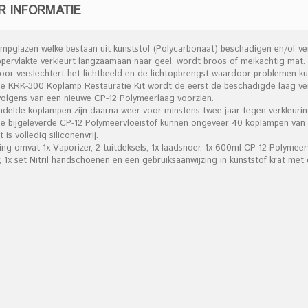
R INFORMATIE
ampglazen welke bestaan uit kunststof (Polycarbonaat) beschadigen en/of ve
ppervlakte verkleurt langzaamaan naar geel, wordt broos of melkachtig mat.
door verslechtert het lichtbeeld en de lichtopbrengst waardoor problemen k
de KRK-300 Koplamp Restauratie Kit wordt de eerst de beschadigde laag ver
volgens van een nieuwe CP-12 Polymeerlaag voorzien.
ndelde koplampen zijn daarna weer voor minstens twee jaar tegen verkleuri
de bijgeleverde CP-12 Polymeervloeistof kunnen ongeveer 40 koplampen van
t is volledig siliconenvrij.
ing omvat 1x Vaporizer, 2 tuitdeksels, 1x laadsnoer, 1x 600ml CP-12 Polymeerv
 1x set Nitril handschoenen en een gebruiksaanwijzing in kunststof krat met 