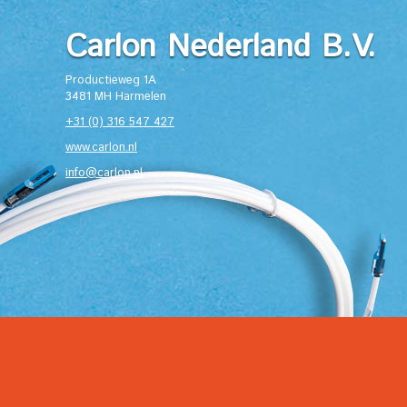
Carlon Nederland B.V.
Productieweg 1A
3481 MH Harmelen
+31 (0) 316 547 427
www.carlon.nl
info@carlon.nl