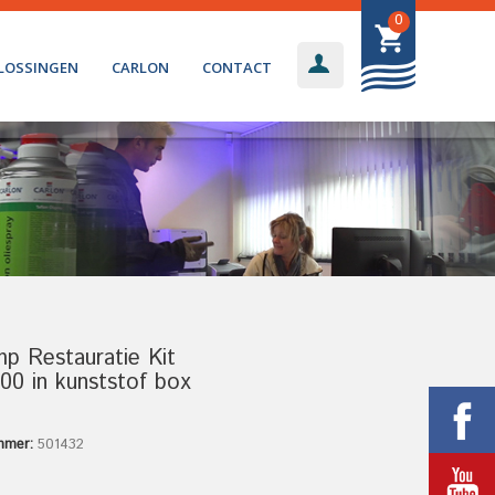
0
LOSSINGEN
CARLON
CONTACT
p Restauratie Kit
0 in kunststof box
mmer:
501432