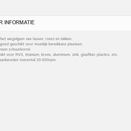
R INFORMATIE
het wegslijpen van lassen, roest en lakken.
 goed geschikt voor moeilijk bereikbare plaatsen.
onium schuurkorrel.
ikt voor RVS, titanium, brons, aluminium, zink, glasfiber, plastics, etc.
 aanbevolen toerental 20.000rpm.