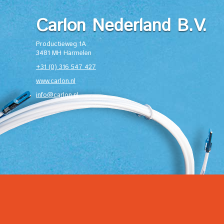
Carlon Nederland B.V.
Productieweg 1A
3481 MH Harmelen
+31 (0) 316 547 427
www.carlon.nl
info@carlon.nl