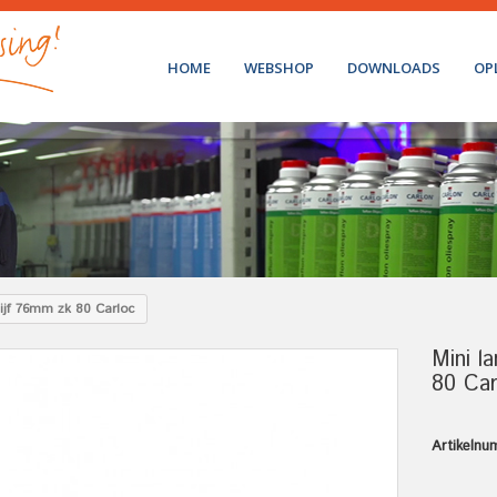
HOME
WEBSHOP
DOWNLOADS
OP
hijf 76mm zk 80 Carloc
Mini l
80 Car
Artikelnu