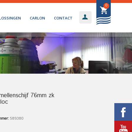
0
LOSSINGEN
CARLON
CONTACT
amellenschijf 76mm zk
loc
mmer:
589380