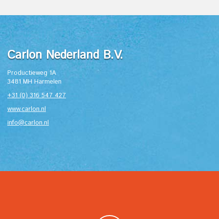
Carlon Nederland B.V.
Productieweg 1A
3481 MH Harmelen
+31 (0) 316 547 427
www.carlon.nl
info@carlon.nl