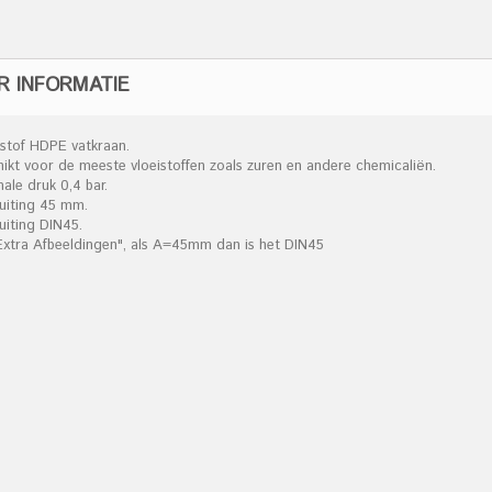
R INFORMATIE
tstof HDPE vatkraan.
hikt voor de meeste vloeistoffen zoals zuren en andere chemicaliën.
ale druk 0,4 bar.
luiting 45 mm.
uiting DIN45.
"Extra Afbeeldingen", als A=45mm dan is het DIN45