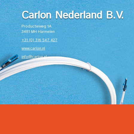
Carlon Nederland B.V.
Productieweg 1A
3481 MH Harmelen
+31 (0) 316 547 427
www.carlon.nl
info@carlon.nl