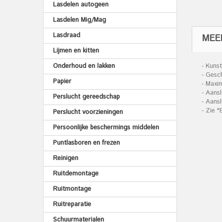
Lasdelen autogeen
Lasdelen Mig/Mag
Lasdraad
MEE
Lijmen en kitten
Onderhoud en lakken
- Kuns
- Gesc
Papier
- Maxim
- Aans
Perslucht gereedschap
- Aansl
- Zie 
Perslucht voorzieningen
Persoonlijke beschermings middelen
Puntlasboren en frezen
Reinigen
Ruitdemontage
Ruitmontage
Ruitreparatie
Schuurmaterialen