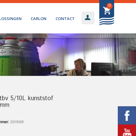
0
LOSSINGEN
CARLON
CONTACT
tbv 5/10L kunststof
5mm
mmer:
201908