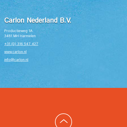
Carlon Nederland B.V.
Productieweg 1A
3481 MH Harmelen
+31 (0) 316 547 427
www.carlon.nl
info@carlon.nl